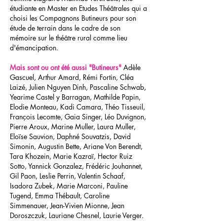
étudiante en Master en Etudes Théâtrales qui a
choisi les Compagnons Butineurs pour son
étude de terrain dans le cadre de son
mémoire sur le théâtre rural comme lieu
d'émancipation.
Mais sont ou ont été aussi "Butineurs"
Adèle
Gascuel, Arthur Amard, Rémi Fortin, Cléa
Laizé, Julien Nguyen Dinh, Pascaline Schwab,
Yearime Castel y Barragan, Mathilde Papin,
Elodie Monteau, Kadi Camara, Théo Tisseuil,
François Lecomte, Gaia Singer, Léo Duvignon,
Pierre Aroux, Marine Muller, Laura Muller,
Eloïse Sauvion, Daphné Souvatzis, David
Simonin, Augustin Bette, Ariane Von Berendt,
Tara Khozein, Marie Kazraï, Hector Ruiz
Sotto, Yannick Gonzalez, Frédéric Jouhannet,
Gil Paon, Leslie Perrin, Valentin Schaaf,
Isadora Zubek, Marie Marconi, Pauline
Tugend, Emma Thébault, Caroline
Simmenauer, Jean-Vivien Mionne, Jean
Doroszczuk, Lauriane Chesnel, Laurie Verger.