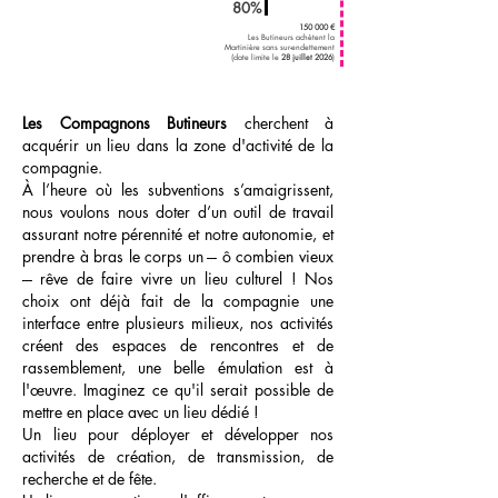
80%
150 000 €
Les Butineurs achètent la
Martinière sans sur-endettement
(date limite le
28 juillet 2026
)
Les Compagnons Butineurs
cherchent à
acquérir un lieu dans la zone d'activité de la
compagnie.
À l’heure où les subventions s’amaigrissent,
nous voulons nous doter d’un outil de travail
assurant notre pérennité et notre autonomie, et
prendre à bras le corps un --- ô combien vieux
--- rêve de faire vivre un lieu culturel ! Nos
choix ont déjà fait de la compagnie une
interface entre plusieurs milieux, nos activités
créent des espaces de rencontres et de
rassemblement, une belle émulation est à
l'œuvre.
Imaginez ce qu'il serait possible de
mettre en place avec un lieu dédié !
Un lieu pour
déployer et développer nos
activités de création, de transmission, de
recherche et de fête.