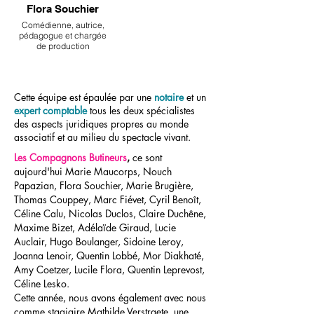
Flora Souchier
Comédienne, autrice,
pédagogue et chargée
de production
Cette équipe est épaulée par une
notaire
et un
expert comptable
tous les deux spécialistes
des aspects juridiques propres au monde
associatif et au milieu du spectacle vivant.
Les Compagnons Butineurs
,
ce sont
aujourd'hui Marie Maucorps, Nouch
Papazian, Flora Souchier, Marie Brugière,
Thomas Couppey, Marc Fiévet, Cyril Benoît,
Céline Calu, Nicolas Duclos, Claire Duchêne,
Maxime Bizet, Adélaïde Giraud, Lucie
Auclair, Hugo Boulanger, Sidoine Leroy,
Joanna Lenoir, Quentin Lobbé, Mor Diakhaté,
Amy Coetzer, Lucile Flora, Quentin Leprevost,
Céline Lesko.
Cette année, nous avons également avec nous
comme stagiaire Mathilde Verstraete, une