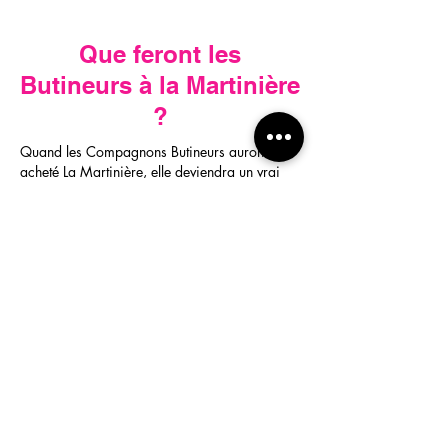
Que feront les
Butineurs à la Martinière
?
Quand les Compagnons Butineurs auront
acheté La Martinière, elle deviendra un vrai
vivier artistique et culturel en milieu rural, un
lieu d’échanges, de rencontres et de vie, inscrit
dans le réseau associatif local, ouvert aux
habitant·es et aux personnes de passage,
ainsi qu’à d’autres artistes et pédagogues.
Vous pourrez y assister à des spectacles des
Compagnons Butineurs et,
à terme
,
d'autres
compagnies ;
Vous pourrez participer à des ateliers, stages,
lectures, rencontres, laboratoires de recherche
artistique ou autres ;
Vous pourrez y passer lors d'un repas