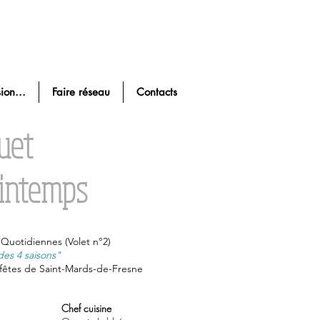
ion...
Faire réseau
Contacts
uet
rintemps
Quotidiennes (Volet n°2)
des 4 saisons"
s fêtes de Saint-Mards-de-Fresne
Chef cuisine