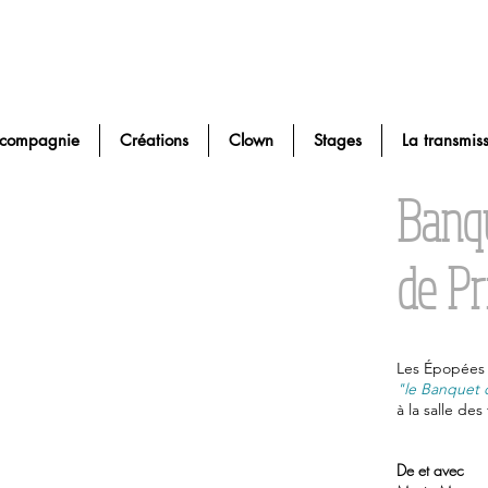
 compagnie
Créations
Clown
Stages
La transmiss
Banq
de P
Les Épopées 
"le Banquet 
à la salle de
De et avec