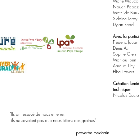
Marie Mauco
Nouch Papaz
Mathilde Bur
Sidoine Leroy
Dylan Read
Avec la partic
Frédéric Jouan
Denis Avril
Sophie Gien
Marilou Ibert
Arnaud Tihy
Elise Travers
Création lumiè
technique
Nicolas Duclo
"Ils ont essayé de nous enterrer,
ils ne savaient pas que nous étions des graines"
proverbe mexicain