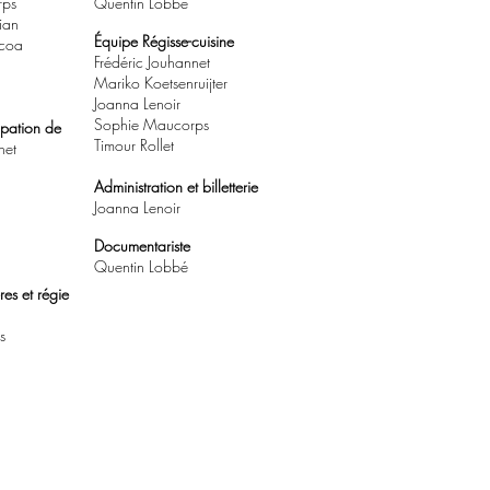
rps
Quentin Lobbé
ian
Équipe Régisse-cuisine
ucoa
Frédéric Jouhannet
Mariko Koetsenruijter
Joanna Lenoir
Sophie Maucorps
ipation de
Timour Rollet
net
Administration et billetterie
Joanna Lenoir
Documentariste
Quentin Lobbé
res et régie
s