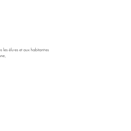
 les élu-es et aux habitant-es
sne,
,