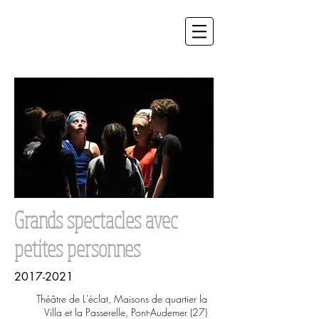
Grands spectacles avec
petites personnes
2017-2021
Théâtre de L'éclat, Maisons de quartier la
Villa et la Passerelle, Pont-Audemer (27)