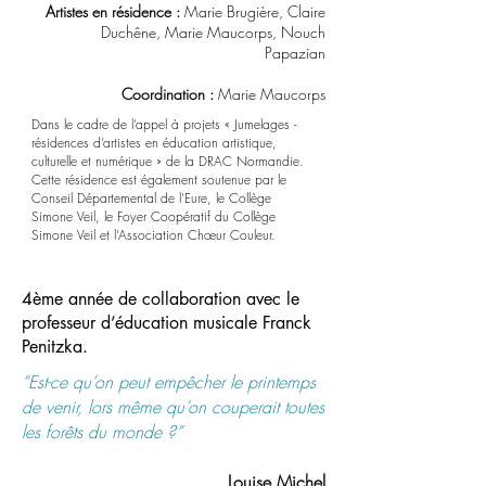
Artistes en résidence :
Marie Brugière, Claire
Duchêne, Marie Maucorps, Nouch
Papazian
Coordination :
Marie Maucorps
Dans le cadre de l’appel à projets « Jumelages -
résidences d’artistes en éducation artistique,
culturelle et numérique » de la DRAC Normandie.
Cette résidence est également soutenue par le
Conseil Départemental de l’Eure, le Collège
Simone Veil, le Foyer Coopératif du Collège
Simone Veil et l’Association Chœur Couleur.
4ème année de collaboration avec le
professeur d’éducation musicale Franck
Penitzka.
“Est-ce qu’on peut empêcher le printemps
de venir, lors même qu’on couperait toutes
les forêts du monde ?”
Louise Michel