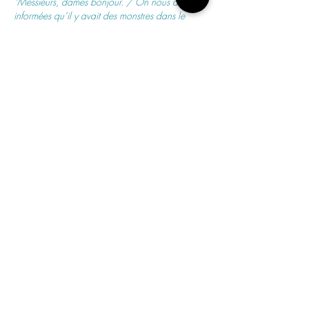
“Messieurs, dames bonjour. / On nous a
informées qu’il y avait des monstres dans le
public. Entre 1 et 3 monstres. Nous sommes là
pour vous maintenir en vie, ne vous inquiétez
pas nous allons vous aider. Tout va bien se
passer, excusez-nous, excusez-nous… / RAS/
Non, y a rien là… / Ce sont des monstres
d’environ 7 centimètres et demi… donc un
gabarit relativement petit mais il suffit qu’ils vous
fassent une piqûre et vous mourrez sur le
champ… / Ah il est là ! / Ne vous inquiétez
pas…. / Ne bougez pas / Ne respirez pas /
Nous avons la situation en main / Fermez les
yeux”