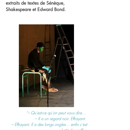
extraits de textes de Sénèque,
Shakespeare et Edward Bond.
“– Qu’est-ce qu’on peut vous dire…
– Il a un regard noir. Effrayant.
– Effrayant. Il a des longs ongles… enfin c’est