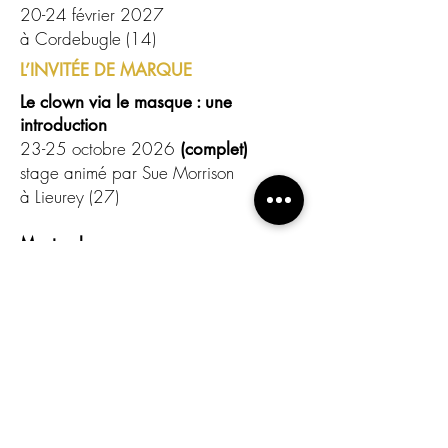
20-24 février 2027
à Cordebugle (14)
L’INVITÉE DE MARQUE
Le clown via le masque : une
introduction
23-25 octobre 2026
(complet)
stage animé par Sue Morrison
à Lieurey (27)
Masterclass
27 octobre - 1er novembre 2026
stage animé par Sue Morrison
(ouvert
aux personnes ayant déjà fait le stage
complet de "Clown Through Mask"
avec Sue Morrion)
à Lieurey (27)
D'autres stages sont susceptibles
Note :
de s'ajouter durant l'année -- notamment