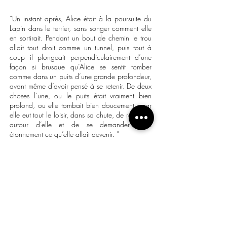
“
Un instant après, Alice était à la poursuite du
Lapin dans le terrier, sans songer comment elle
en sortirait.
Pendant un bout de chemin le trou
allait tout droit comme un tunnel, puis tout à
coup il plongeait perpendiculairement d’une
façon si brusque qu’Alice se sentit tomber
comme dans un puits d’une grande profondeur,
avant même d’avoir pensé à se retenir. De deux
choses l’une, ou le puits était vraiment bien
profond, ou elle tombait bien doucement ; car
elle eut tout le loisir, dans sa chute, de regarder
autour d’elle et de se demander avec
étonnement ce qu’elle allait devenir.
”
Lewis Carroll