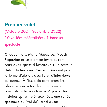
Premier volet
(Octobre 2021- Septembre 2022)
10 veillées théâtralisé
es
- 1 banqu
et
spectacle
Chaque mois, Marie Maucorps, Nouch
Papazian et un·e artiste invité·e, sont
parti·es en quête d’histoires sur un secteur
défini du territoire
. Ces enquêtes ont pris
la forme d’ateliers d’écriture, d’interviews
ou autre... À l’issue de cette première
phase «d’enquête», l’équipe a mis au
point, dans le lieu choisi et à partir des
histoires qui ont été racontées, une soirée
spectacle ou “veillée”, ainsi qu’un
banquet-spectacle de clôture en août 22.