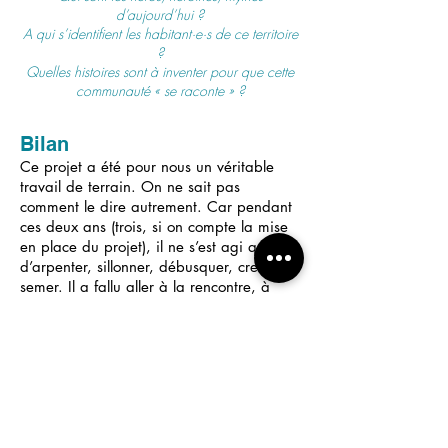
d’aujourd’hui ?
A qui s’identifient les habitant·e·s de ce territoire
?
Quelles histoires sont à inventer pour que cette
communauté « se raconte » ?
Bilan
Ce projet a été pour nous un véritable
travail de terrain. On ne sait pas
comment le dire autrement. Car pendant
ces deux ans (trois, si on compte la mise
en place du projet), il ne s’est agi que
d’arpenter, sillonner, débusquer, creuser,
semer. Il a fallu aller à la rencontre, à
tous les niveaux ; dénicher les lieux qui
voudraient bien s
e prêter à un projet qui
leur paraissait parfois étrange ;
apprendre à connaître les habitudes des
commerçant·es chez qui déposer nos
affiches o
u les horaires d’ouverture des 51
secrétariats de mairie ; gagner la
confiance des gens sur le marché lors de