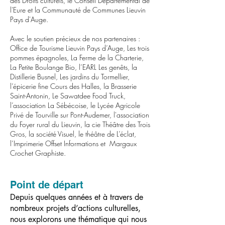
des Droits culturels, le Conseil Départemental de
l'Eure et la Communauté de Communes Lieuvin
Pays d'Auge.
Avec le soutien précieux de nos partenaires :
Office de Tourisme Lieuvin Pays d’Auge, Les trois
pommes épagnoles, La Ferme de la Charterie,
La Petite Boulange Bio, l’EARL Les genêts, la
Distillerie Busnel, Les jardins du Tormellier,
l’épicerie fine Cours des Halles, la Brasserie
Saint-Antonin, Le Sawatdee Food Truck,
l’association La Sébécoise, le Lycée Agricole
Privé de Tourville sur Pont-Audemer, l'association
du Foyer rural du Lieuvin, la cie Théâtre des Trois
Gros, la société Visuel, le théâtre de L’éclat,
l’Imprimerie Offset Informations et Margaux
Crochet Graphiste.
Point de départ
Depuis quelques années et à travers de
nombreux projets d’actions culturelles,
nous explorons une thématique qui nous