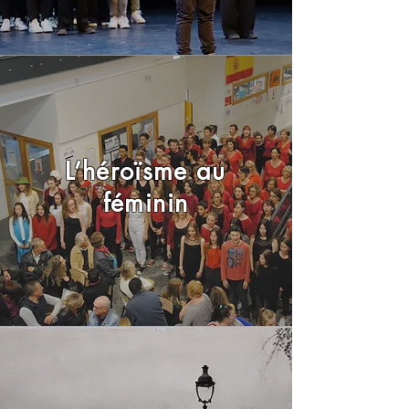
L’héroïsme au
féminin