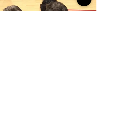
Nous somme
s des
monstres